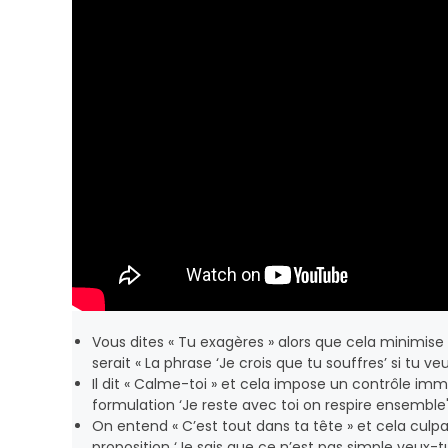
Vous dites « Tu exagères » alors que cela minimise l
serait « La phrase ‘Je crois que tu souffres’ si tu veu
Il dit « Calme-toi » et cela impose un contrôle immé
formulation ‘Je reste avec toi on respire ensemble'
On entend « C’est tout dans ta tête » et cela culpab
proposition ‘Je sais que ce n’est pas simple veux-tu