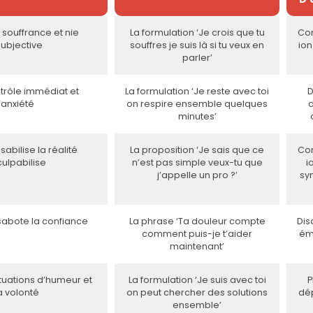
 souffrance et nie
La formulation ‘Je crois que tu
Co
subjective
souffres je suis là si tu veux en
io
parler’
trôle immédiat et
La formulation ‘Je reste avec toi
D
anxiété
on respire ensemble quelques
minutes’
abilise la réalité
La proposition ‘Je sais que ce
Co
culpabilise
n’est pas simple veux-tu que
i
j’appelle un pro ?’
sy
sabote la confiance
La phrase ‘Ta douleur compte
Dis
comment puis-je t’aider
ém
maintenant’
ctuations d’humeur et
La formulation ‘Je suis avec toi
P
a volonté
on peut chercher des solutions
dé
ensemble’