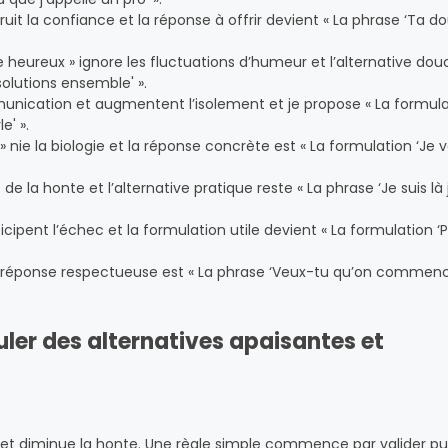
uit la confiance et la réponse à offrir devient « La phrase ‘Ta do
 heureux » ignore les fluctuations d’humeur et l’alternative dou
solutions ensemble' ».
munication et augmentent l’isolement et je propose « La formula
e' ».
 » nie la biologie et la réponse concrète est « La formulation ‘Je 
e la honte et l’alternative pratique reste « La phrase ‘Je suis là 
cipent l’échec et la formulation utile devient « La formulation ‘
la réponse respectueuse est « La phrase ‘Veux-tu qu’on commenc
uler des alternatives apaisantes et
e et diminue la honte. Une règle simple commence par valider pu