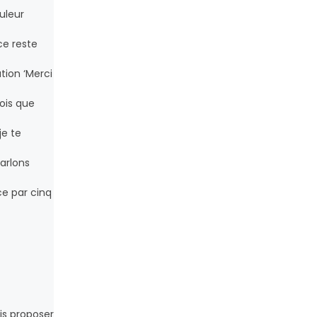
uleur
ce reste
tion ‘Merci
vois que
je te
Parlons
e par cinq
is proposer