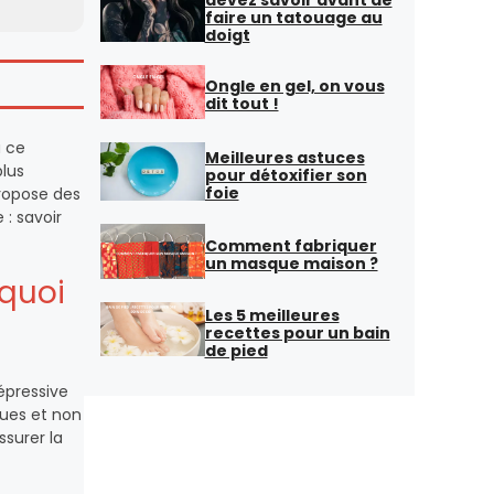
faire un tatouage au
doigt
Ongle en gel, on vous
dit tout !
à ce
Meilleures astuces
lus
pour détoxifier son
foie
propose des
 : savoir
Comment fabriquer
un masque maison ?
rquoi
Les 5 meilleures
recettes pour un bain
de pied
épressive
ques et non
ssurer la