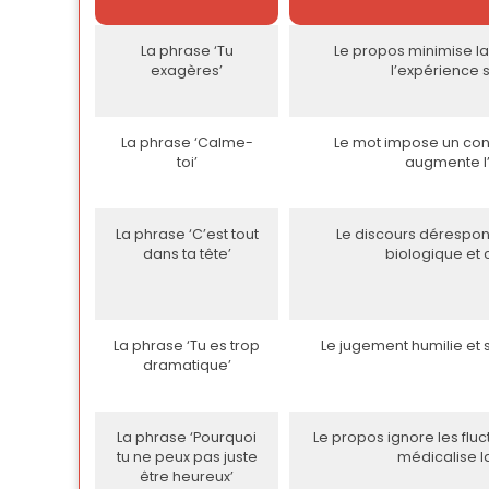
La phrase ‘Tu
Le propos minimise la
exagères’
l’expérience 
La phrase ‘Calme-
Le mot impose un con
toi’
augmente l’
La phrase ‘C’est tout
Le discours dérespons
dans ta tête’
biologique et 
La phrase ‘Tu es trop
Le jugement humilie et 
dramatique’
La phrase ‘Pourquoi
Le propos ignore les flu
tu ne peux pas juste
médicalise l
être heureux’