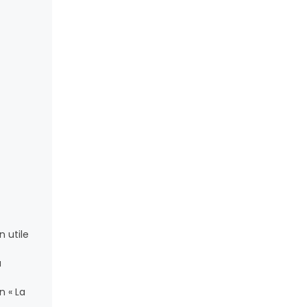
n utile
a
n « La