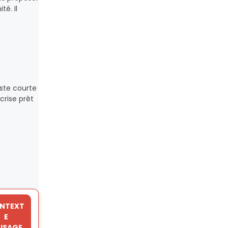
é. Il
este courte
 crise prêt
NTEXT
E
USAGE