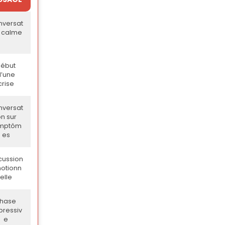
nversat
n calme
ébut
d’une
crise
nversat
on sur
mptôm
es
cussion
otionn
elle
hase
pressiv
e