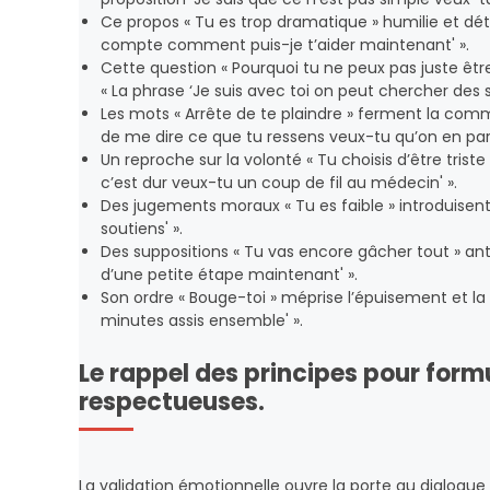
Ce propos « Tu es trop dramatique » humilie et détr
compte comment puis-je t’aider maintenant' ».
Cette question « Pourquoi tu ne peux pas juste être
« La phrase ‘Je suis avec toi on peut chercher des 
Les mots « Arrête de te plaindre » ferment la com
de me dire ce que tu ressens veux-tu qu’on en parl
Un reproche sur la volonté « Tu choisis d’être triste
c’est dur veux-tu un coup de fil au médecin' ».
Des jugements moraux « Tu es faible » introduisent d
soutiens' ».
Des suppositions « Tu vas encore gâcher tout » anti
d’une petite étape maintenant' ».
Son ordre « Bouge-toi » méprise l’épuisement et 
minutes assis ensemble' ».
Le rappel des principes pour form
respectueuses.
La validation émotionnelle ouvre la porte au dialogu