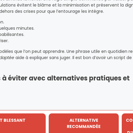
tions évitent le blâme et la minimisation et préservent la dignit
 dehors des crises pour que l’entourage les intègre.
on.
quelques minutes.
pabilisantes.
iser.
modèles que l’on peut apprendre. Une phrase utile en quotidien r
adaptée
aide à expliquer sans juger. Il est bon d’avoir un script de
à éviter avec alternatives pratiques et
T BLESSANT
ALTERNATIVE
CO
RECOMMANDÉE
D’