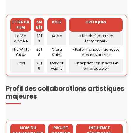
TITRE DU
AN
RÔLE
CRITIQUES
FILM
NÉE
La Vie
201
Adèle
« Un chef-d’œuvre
d’Adèle
3
émotionnel »
The White
201
Clara
« Performances nuancées
Crow
8
Saint
et captivantes »
Sibyl
201
Margot
« Interprétation intense et
9
Vasilis
remarquable »
Profil des collaborations artistiques
majeures
NOM DU
PROJET
INFLUENCE