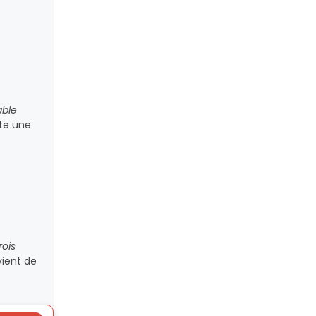
able
ote une
rois
vient de