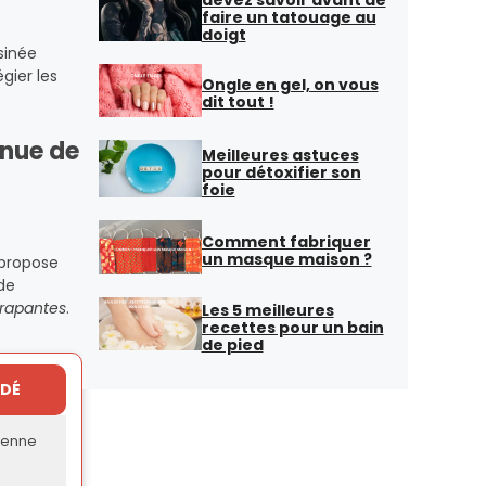
faire un tatouage au
doigt
ssinée
gier les
Ongle en gel, on vous
dit tout !
enue de
Meilleures astuces
pour détoxifier son
foie
Comment fabriquer
un masque maison ?
 propose
 de
érapantes
.
Les 5 meilleures
recettes pour un bain
de pied
DÉ
ienne