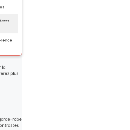
ées
atifs
érence
 la
verez plus
 garde-robe
ontrastes