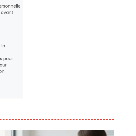
ersonnelle
 avant
 la
es pour
pour
Son