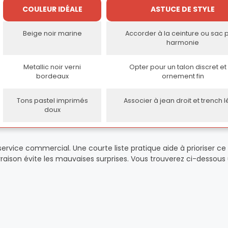
COULEUR IDÉALE
ASTUCE DE STYLE
Beige noir marine
Accorder à la ceinture ou sac 
harmonie
Metallic noir verni
Opter pour un talon discret et
bordeaux
ornement fin
Tons pastel imprimés
Associer à jean droit et trench 
doux
vice commercial. Une courte liste pratique aide à prioriser ce 
ivraison évite les mauvaises surprises. Vous trouverez ci-dessous