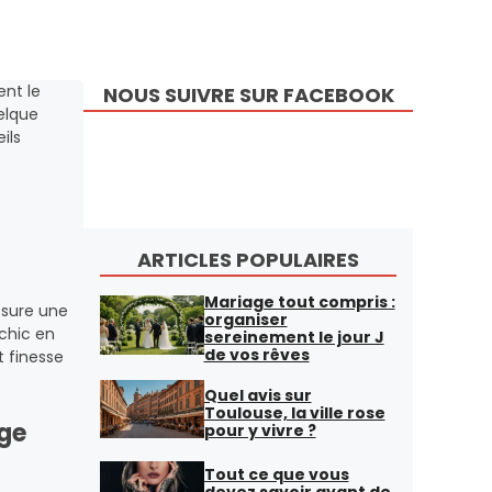
ent le
NOUS SUIVRE SUR FACEBOOK
elque
ils
ARTICLES POPULAIRES
Mariage tout compris :
ssure une
organiser
 chic en
sereinement le jour J
de vos rêves
nt finesse
Quel avis sur
Toulouse, la ville rose
age
pour y vivre ?
Tout ce que vous
devez savoir avant de