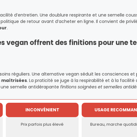
t facilité d’entretien. Une doublure respirante et une semelle cou
olitique de retour avant d’acheter en ligne. Il convient de privilé
our
.
ves vegan offrent des finitions pour une t
soins réguliers. Une alternative vegan séduit les consciences et
s maîtrisées
. La praticité se juge à la respirabilité et à la facilité
et une semelle antidérapante
finitions soignées et semelles antid
INCONVÉNIENT
USAGE RECOMMAN
Prix parfois plus élevé
Bureau, marche quotid