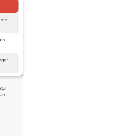
pour
 un
léger
qui
 un