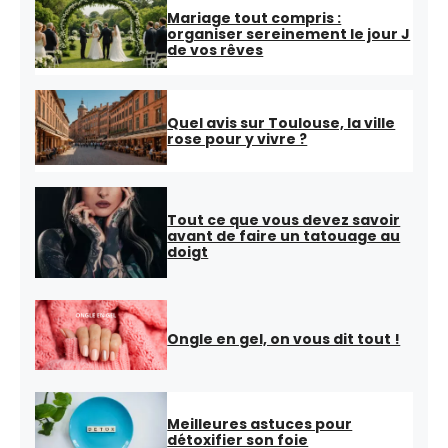
Mariage tout compris :
organiser sereinement le jour J
de vos rêves
Quel avis sur Toulouse, la ville
rose pour y vivre ?
Tout ce que vous devez savoir
avant de faire un tatouage au
doigt
Ongle en gel, on vous dit tout !
Meilleures astuces pour
détoxifier son foie