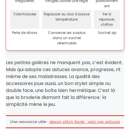
irrégulières
rangée, utiliser une règle
positionnem
ent
Toile froissée
Repasser au dos à basse
Fer à
température
repasser,
chiffon
Perte de strass
Conserver les surplus
Sachet zip
dans un sachet
refermable
Les petites galères ne manquent pas, c’est évident.
Mais qui adopte ces astuces avance, progresse, rit
même de ses maladresses. La qualité des
accessoires joue aussi, un bon stylet simple ou
double face, une boîte bien hermétique. C’est là
que la broderie diamant fait la différence : la
simplicité mène le jeu.
Une ressource utile :
dessin stitch facile : voici nos astuces