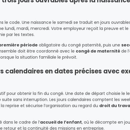
s trois jours ouvrables après la naissanc
dans le code. Une naissance le samedi se traduit en jours ouvrab
ne lundi, mardi, mercredi. Votre employeur reçoit la preuve et l
ie par les textes.
première période
obligatoire du congé paternité, puis une
sec
’ensemble doit être coordonné avec le
congé de maternité
de l
lorsque la situation familiale le prévoit.
rs calendaires en dates précises avec e
f pour obtenir la fin du congé. Une date de départ choisie le 
 suite sans interruption. Les jours calendaires comptent les we
 la reprise et sécurise l’organisation au regard du
droit du trava
é dans le cadre de l’
accueil de l’enfant
, où le décompte en jou
 retour et la continuité des missions en entreprise.