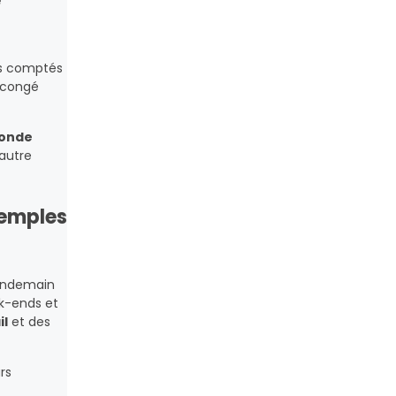
e
les comptés
e congé
onde
’autre
xemples
lendemain
ek-ends et
il
et des
rs