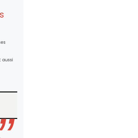
s
ses
t aussi