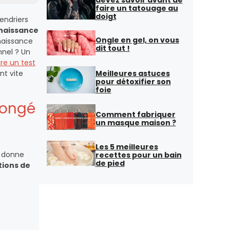
faire un tatouage au
doigt
endriers
 naissance
Ongle en gel, on vous
 naissance
dit tout !
nnel ? Un
re un test
Meilleures astuces
nt vite
pour détoxifier son
foie
congé
Comment fabriquer
un masque maison ?
Les 5 meilleures
e donne
recettes pour un bain
de pied
tions de