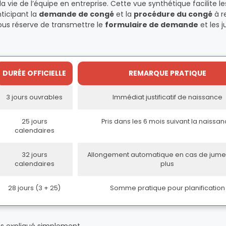
la vie de l’équipe en entreprise. Cette vue synthétique facilite l
nticipant la
demande de congé
et la
procédure du congé
à r
sous réserve de transmettre le
formulaire de demande
et les j
DURÉE OFFICIELLE
REMARQUE PRATIQUE
3 jours ouvrables
Immédiat justificatif de naissance
25 jours
Pris dans les 6 mois suivant la naissa
calendaires
32 jours
Allongement automatique en cas de jume
calendaires
plus
28 jours (3 + 25)
Somme pratique pour planification