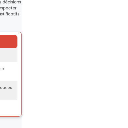
es décisions
especter
ustificatifs
nce
aux ou