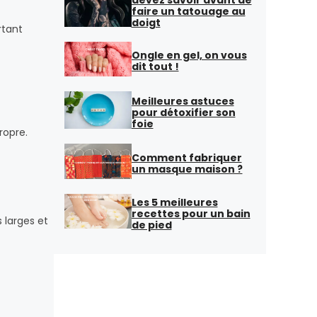
faire un tatouage au
doigt
rtant
Ongle en gel, on vous
dit tout !
Meilleures astuces
pour détoxifier son
foie
propre.
Comment fabriquer
un masque maison ?
Les 5 meilleures
recettes pour un bain
 larges et
de pied