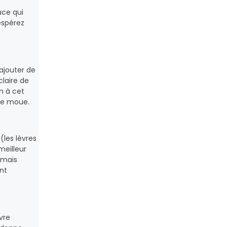
uce qui
 espérez
 ajouter de
claire de
n à cet
 de moue.
les lèvres
eilleur
 mais
nt
vre