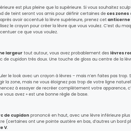
nférieure est plus pleine que la supérieure. Si vous souhaitez scul
ond de teint seront vos amis pour définir certaines de
ces zones
e après avoir accentué la lèvre supérieure, prenez cet
anticerne
isez le crayon pour créer la lèvre que vous voulez. C’est du maq
accentuer ce que vous voulez.
e largeur
tout autour, vous avez probablement des
lèvres r
c de cupidon très doux. Une touche de gloss au centre de la lèv
ler le look avec un crayon à lèvres – mais n’en faites pas trop. 
gir la zone, mais ne vous éloignez pas trop de votre ligne naturel
mencez à essayer de recréer complètement votre apparence, c’
que vous avez » est une bonne règle de base.
rc de cupidon
prononcé en haut, avec une lèvre inférieure plus
tre (certaines ont une pointe austère en bas, d’autres un bord p
e V
.