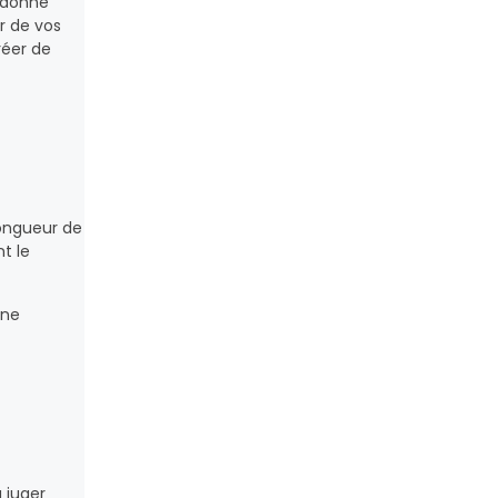
i donne
ur de vos
réer de
longueur de
t le
une
 juger