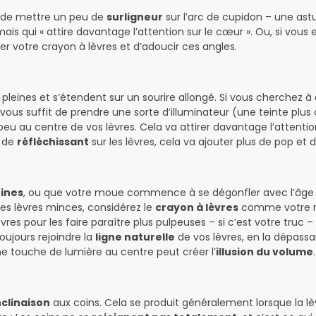
e de mettre un peu de
surligneur
sur l’arc de cupidon – une ast
ais qui « attire davantage l’attention sur le cœur ». Ou, si vous
per votre crayon à lèvres et d’adoucir ces angles.
pleines et s’étendent sur un sourire allongé. Si vous cherchez à
 vous suffit de prendre une sorte d’illuminateur (une teinte plus 
eu au centre de vos lèvres. Cela va attirer davantage l’attentio
e de
réfléchissant
sur les lèvres, cela va ajouter plus de pop et
fines
, ou que votre moue commence à se dégonfler avec l’âge (
s lèvres minces, considérez le
crayon à lèvres
comme votre m
res pour les faire paraître plus pulpeuses – si c’est votre truc –
toujours rejoindre la
ligne naturelle
de vos lèvres, en la dépassa
 touche de lumière au centre peut créer l’
illusion du volume
.
nclinaison
aux coins. Cela se produit généralement lorsque la lè