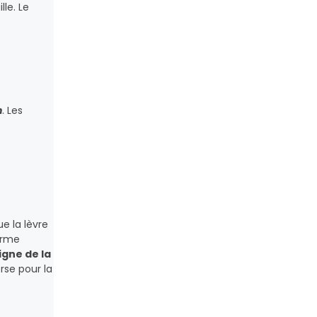
le. Le
n
. Les
e la lèvre
orme
igne de la
rse pour la