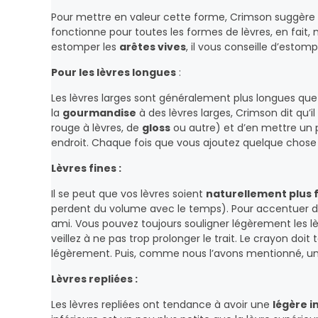
Pour mettre en valeur cette forme, Crimson suggèr
fonctionne pour toutes les formes de lèvres, en fait, m
estomper les
arêtes vives
, il vous conseille d’estom
Pour les lèvres longues
:
Les lèvres larges sont généralement plus longues que 
la
gourmandise
à des lèvres larges, Crimson dit qu’il
rouge à lèvres, de
gloss
ou autre) et d’en mettre un p
endroit. Chaque fois que vous ajoutez quelque chos
Lèvres fines :
Il se peut que vos lèvres soient
naturellement plus 
perdent du volume avec le temps). Pour accentuer de
ami. Vous pouvez toujours souligner légèrement les lèv
veillez à ne pas trop prolonger le trait. Le crayon doit 
légèrement. Puis, comme nous l’avons mentionné, une
Lèvres repliées :
Les lèvres repliées ont tendance à avoir une
légère i