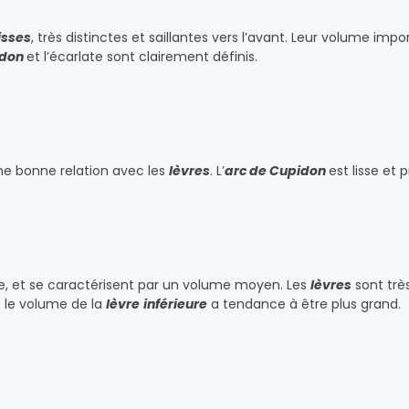
isses
, très distinctes et saillantes vers l’avant. Leur volume impo
idon
et l’écarlate sont clairement définis.
e bonne relation avec les
lèvres
. L’
arc de Cupidon
est lisse et 
e, et se caractérisent par un volume moyen. Les
lèvres
sont très
t le volume de la
lèvre
inférieure
a tendance à être plus grand.