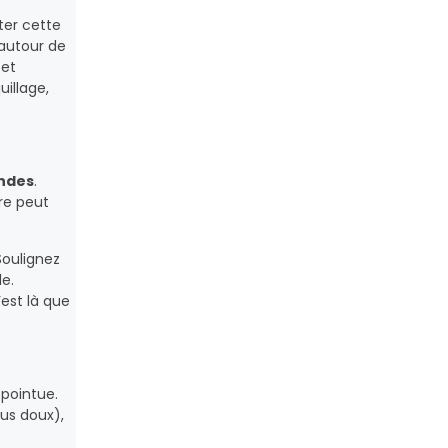
pter cette
autour de
et
uillage,
ondes
.
re peut
Soulignez
le.
est là que
 pointue.
lus doux),