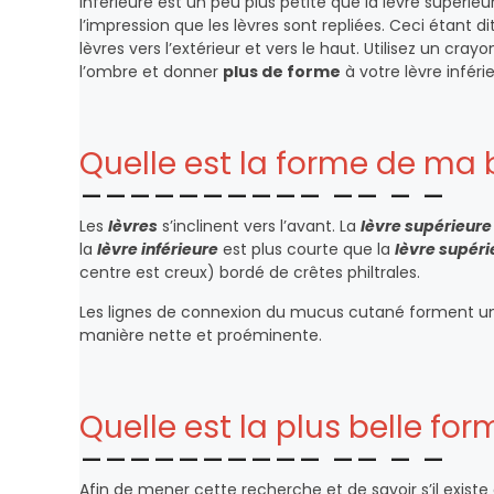
inférieure est un peu plus petite que la lèvre supérieur
l’impression que les lèvres sont repliées. Ceci étant di
lèvres vers l’extérieur et vers le haut. Utilisez un cra
l’ombre et donner
plus de forme
à votre lèvre inféri
Quelle est la forme de ma
Les
lèvres
s’inclinent vers l’avant. La
lèvre supérieure
la
lèvre inférieure
est plus courte que la
lèvre supéri
centre est creux) bordé de crêtes philtrales.
Les lignes de connexion du mucus cutané forment u
manière nette et proéminente.
Quelle est la plus belle fo
Afin de mener cette recherche et de savoir s’il exist