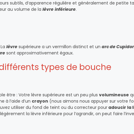
urs subtils, d’apparence régulière et généralement de petite tail
eur au volume de la
lèvre
inférieure
.
 La
lèvre
supérieure a un vermillon distinct et un
arc de Cupido
ure
sont approximativement égaux.
 différents types de bouche
e être : Votre lèvre supérieure est un peu plus
volumineuse
qu
e à l’aide d’un
crayon
(nous aimons nous appuyer sur votre f
vez utiliser du fond de teint ou du correcteur pour
adoucir la l
gèrement la lèvre inférieure pour l’agrandir, on peut faire l’inve