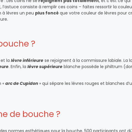
e : Les coins ne se
rejoignent pas totalement
, et c’est ce qu
t, l’astuce consiste à remplir ces coins – faites ressortir la coule
yon à lèvres un peu
plus foncé
que votre couleur de lèvres pour c
eure.
 bouche ?
et la
lèvre inférieure
se rejoignent à la commissure labiale. La 
eure
. Enfin, la
lèvre supérieure
blanche possède le philtrum (don
n «
arc de Cupidon
» qui sépare les lèvres rouges et blanches d’
rme de bouche ?
e des normes esthétiques pour la bouche, 500 participants ont dû