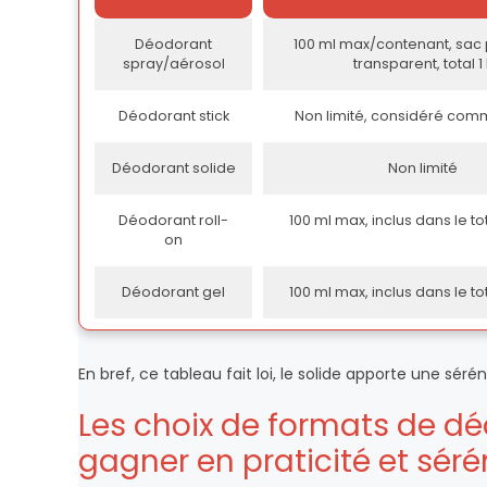
Déodorant
100 ml max/contenant, sac 
spray/aérosol
transparent, total 1 
Déodorant stick
Non limité, considéré com
Déodorant solide
Non limité
Déodorant roll-
100 ml max, inclus dans le t
on
Déodorant gel
100 ml max, inclus dans le t
En bref, ce tableau fait loi, le solide apporte une séré
Les choix de formats de d
gagner en praticité et séré