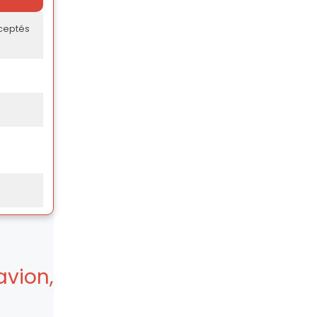
cceptés
avion,