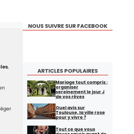
NOUS SUIVRE SUR FACEBOOK
ôles
,
ARTICLES POPULAIRES
Mariage tout compris :
organiser
’en
sereinement le jour J
de vos rêves
Quel avis sur
lléger
Toulouse, la ville rose
pour y vivre ?
Tout ce que vous
devez savoir avant de