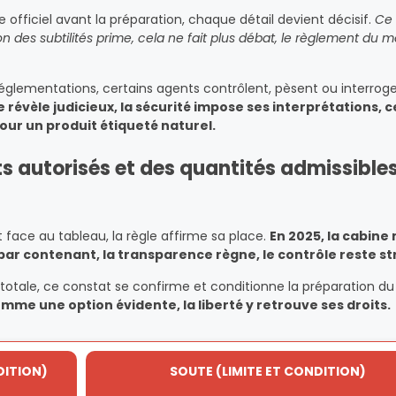
te officiel avant la préparation, chaque détail devient décisif.
Ce
n des subtilités prime, cela ne fait plus débat, le règlement du
églementations, certains agents contrôlent, pèsent ou interroge
 révèle judicieux, la sécurité impose ses interprétations, c
r un produit étiqueté naturel.
s autorisés et des quantités admissible
 face au tableau, la règle affirme sa place.
En 2025, la cabine 
ar contenant, la transparence règne, le contrôle reste str
é totale, ce constat se confirme et conditionne la préparation d
me une option évidente, la liberté y retrouve ses droits.
DITION)
SOUTE (LIMITE ET CONDITION)