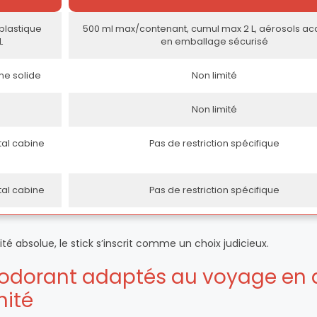
plastique
500 ml max/contenant, cumul max 2 L, aérosols a
L
en emballage sécurisé
me solide
Non limité
Non limité
otal cabine
Pas de restriction spécifique
otal cabine
Pas de restriction spécifique
nité absolue, le stick s’inscrit comme un choix judicieux.
éodorant adaptés au voyage en 
nité