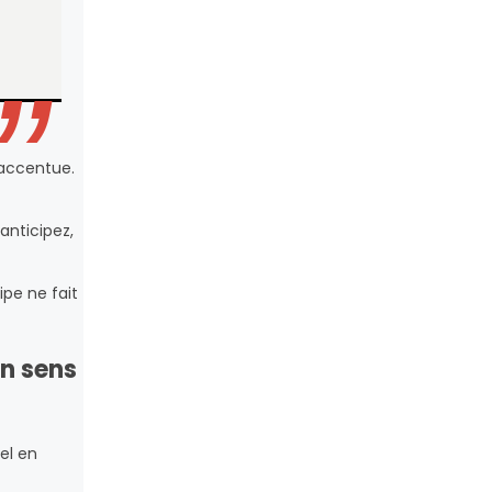
s’accentue.
 anticipez,
ipe ne fait
on sens
uel en
.