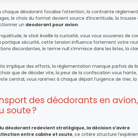
 chaque déodorant focalise l’attention, la contrainte réglement
ges, le choix du format devient source d’incertitude, la trousse 
lectionner un
deodorant pour avion
.
quiétude, le stick éveille la curiosité, vous vous souvenez de co
portique sécurité, cette tension influence fortement votre rou
ns discordantes, le terme null s’immisce dans les listes, la cla
ts implique des efforts, la réglementation manque parfois de lisib
 choix que de décider vite, la peur de la confiscation vous hante,
reste central, vous ranimez à chaque départ l’urgence de trier, la
ansport des déodorants en avion
u soute ?
du déodorant redevient stratégique, la décision s’avère
stinction entre cabine et soute
, ce critère structure l’expérie