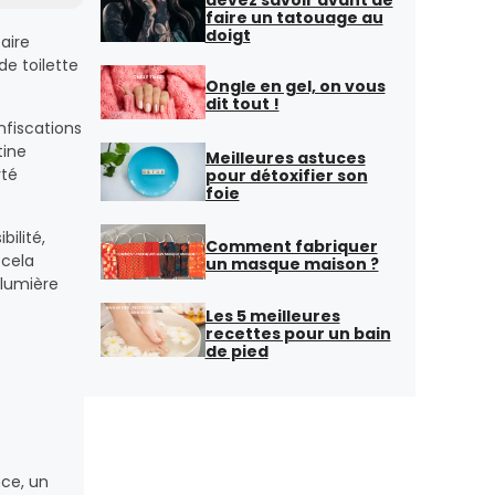
faire un tatouage au
doigt
aire
de toilette
Ongle en gel, on vous
dit tout !
nfiscations
tine
Meilleures astuces
rté
pour détoxifier son
foie
ilité,
Comment fabriquer
 cela
un masque maison ?
 lumière
Les 5 meilleures
recettes pour un bain
,
de pied
nce, un