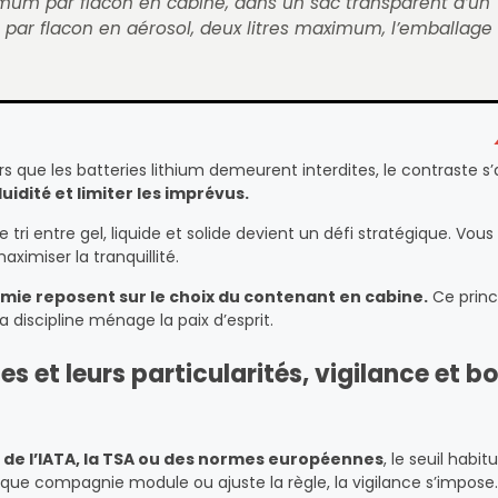
mum par flacon en cabine, dans un sac transparent d’un
l par flacon en aérosol, deux litres maximum, l’emballage
alors que les batteries lithium demeurent interdites, le contraste 
uidité et limiter les imprévus.
 tri entre gel, liquide et solide devient un défi stratégique. Vous
aximiser la tranquillité.
omie reposent sur le choix du contenant en cabine.
Ce princ
 discipline ménage la paix d’esprit.
s et leurs particularités, vigilance et b
e
de l’IATA, la TSA ou des normes européennes
, le seuil habit
aque compagnie module ou ajuste la règle, la vigilance s’impose