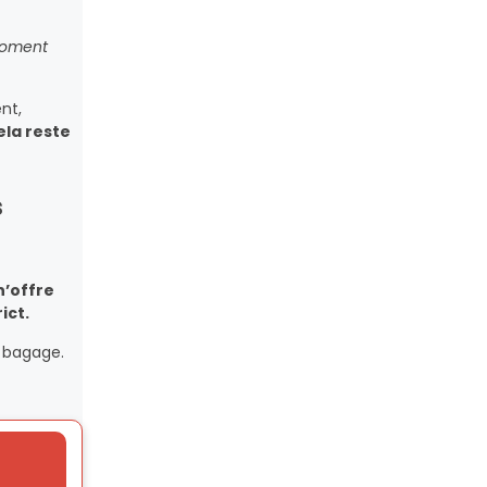
 moment
nt,
ela reste
s
n’offre
ict.
u bagage.