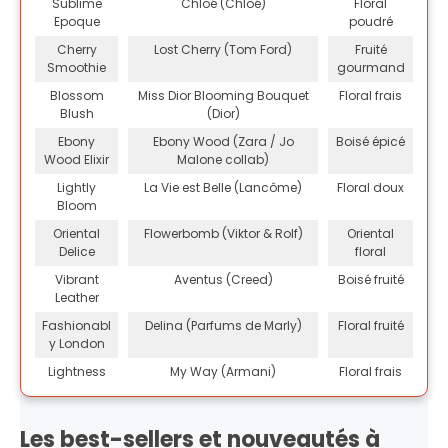
Sublime
Chloé (Chloé)
Floral
Epoque
poudré
Cherry
Lost Cherry (Tom Ford)
Fruité
Smoothie
gourmand
Blossom
Miss Dior Blooming Bouquet
Floral frais
Blush
(Dior)
Ebony
Ebony Wood (Zara / Jo
Boisé épicé
Wood Elixir
Malone collab)
Lightly
La Vie est Belle (Lancôme)
Floral doux
Bloom
Oriental
Flowerbomb (Viktor & Rolf)
Oriental
Delice
floral
Vibrant
Aventus (Creed)
Boisé fruité
Leather
Fashionabl
Delina (Parfums de Marly)
Floral fruité
y London
Lightness
My Way (Armani)
Floral frais
Les best-sellers et nouveautés à