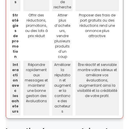
s
de
recherche
Str
Offrir des
Attirer
Proposer des frais de
até
réductions,
plus
port gratuits ou des
gie
promotions,
d’achete
réductions rend une
s
ou des lots à
urs,
annonce plus
de
prix réduit
vendre
attractive.
pro
plusieurs
mo
produits
tio
d’un
n
coup
Int
Répondre
Améliorer
Être réactif et serviable
era
rapidement
la
montre votre sérieux et
cti
aux
réputatio
améliore vos
on
messages et
n et
évaluations,
ave
maintenir
augment
augmentant ainsi la
c
une bonne
er la
visibilité et la crédibilité
les
gestion des
confianc
de votre profil.
ach
évaluations
e des
ete
acheteur
urs
s