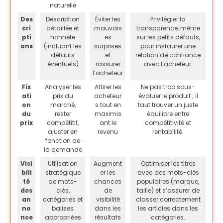
naturelle
Des
Description
Éviter les
Privilégier la
cri
détaillée et
mauvais
transparence, même
pti
honnête
es
sur les petits défauts,
ons
(incluant les
surprises
pour instaurer une
défauts
et
relation de confiance
éventuels)
rassurer
avec l’acheteur.
l’acheteur
Fix
Analyser les
Attirer les
Ne pas trop sous-
ati
prix du
acheteur
évaluer le produit ; il
on
marché,
s tout en
faut trouver un juste
du
rester
maximis
équilibre entre
prix
compétitif,
ant le
compétitivité et
ajuster en
revenu
rentabilité.
fonction de
la demande
Visi
Utilisation
Augment
Optimiser les titres
bili
stratégique
er les
avec des mots-clés
té
de mots-
chances
populaires (marque,
des
clés,
de
taille) et s’assurer de
an
catégories et
visibilité
classer correctement
no
balises
dans les
les articles dans les
nce
appropriées
résultats
catégories.