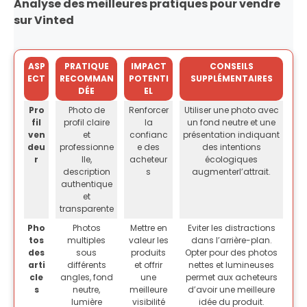
Analyse des meilleures pratiques pour vendre
sur Vinted
ASP
PRATIQUE
IMPACT
CONSEILS
ECT
RECOMMAN
POTENTI
SUPPLÉMENTAIRES
DÉE
EL
Pro
Photo de
Renforcer
Utiliser une photo avec
fil
profil claire
la
un fond neutre et une
ven
et
confianc
présentation indiquant
deu
professionne
e des
des intentions
r
lle,
acheteur
écologiques
description
s
augmenterl’attrait.
authentique
et
transparente
Pho
Photos
Mettre en
Eviter les distractions
tos
multiples
valeur les
dans l’arrière-plan.
des
sous
produits
Opter pour des photos
arti
différents
et offrir
nettes et lumineuses
cle
angles, fond
une
permet aux acheteurs
s
neutre,
meilleure
d’avoir une meilleure
lumière
visibilité
idée du produit.