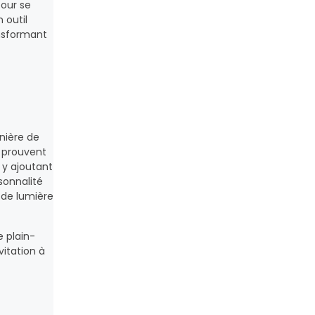
pour se
 outil
ransformant
nière de
l prouvent
 y ajoutant
sonnalité
 de lumière
e plain-
vitation à