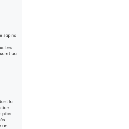
de sapins
e. Les
iscret au
dont la
ation
 piles
cés
e un