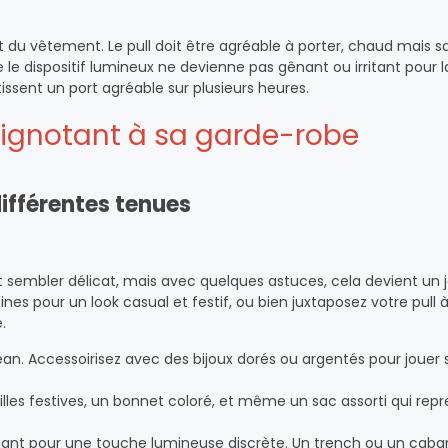
t du vêtement. Le pull doit être agréable à porter, chaud mais s
e le dispositif lumineux ne devienne pas gênant ou irritant pour l
tissent un port agréable sur plusieurs heures.
clignotant à sa garde-robe
différentes tenues
ut sembler délicat, mais avec quelques astuces, cela devient un 
es pour un look casual et festif, ou bien juxtaposez votre pull 
.
ean. Accessoirisez avec des bijoux dorés ou argentés pour jouer 
les festives, un bonnet coloré, et même un sac assorti qui repr
égant pour une touche lumineuse discrète. Un trench ou un caba