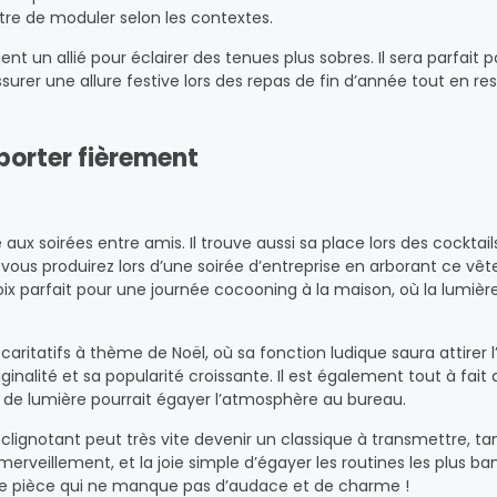
re de moduler selon les contextes.
ent un allié pour éclairer des tenues plus sobres. Il sera parfait 
surer une allure festive lors des repas de fin d’année tout en re
porter fièrement
aux soirées entre amis. Il trouve aussi sa place lors des cocktail
 vous produirez lors d’une soirée d’entreprise en arborant ce v
oix parfait pour une journée cocooning à la maison, où la lumiè
caritatifs à thème de Noël, où sa fonction ludique saura attirer l
nalité et sa popularité croissante. Il est également tout à fait
u de lumière pourrait égayer l’atmosphère au bureau.
ël clignotant peut très vite devenir un classique à transmettre, t
’émerveillement, et la joie simple d’égayer les routines les plus ban
ette pièce qui ne manque pas d’audace et de charme !