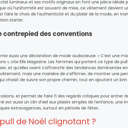
clat lumineux et ses motifs originaux en font une pièce idéale 
ue où l’uniformité est souvent de mise, ce vêtement devient un
st faire le choix de l’authenticité et du plaisir de la mode, en t
ion starter.
e contrepied des conventions
ésente aussi une déclaration de mode audacieuse. « C’est une ma
ns », cite Elle Magazine. Les femmes qui portent ce type de pul
iser, et qu’elles osent s’affranchir des tendances dominantes en
 vêtement, mais une manière de s’affirmer, de montrer une per
 choisit de suivre son propre chemin, tout en ajoutant un brin
asions, et permet de faire fi des regards critiques pour entrer d
é est aussi un clin d’œil aux plaisirs simples de l’enfance, une in
elques extravagances, surtout en période de fêtes.
ull de Noël clignotant ?