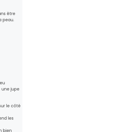
ans être
a peau.
jeu
à une jupe
sur le côté
end les
n bien