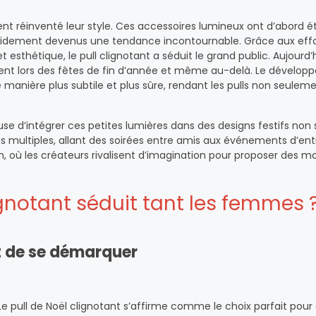
ent réinventé leur style. Ces accessoires lumineux ont d’abord é
apidement devenus une tendance incontournable. Grâce aux effo
sthétique, le pull clignotant a séduit le grand public. Aujourd’hu
nt lors des fêtes de fin d’année et même au-delà. Le dévelo
 manière plus subtile et plus sûre, rendant les pulls non seuleme
use d’intégrer ces petites lumières dans des designs festifs no
ns multiples, allant des soirées entre amis aux événements d’ent
, où les créateurs rivalisent d’imagination pour proposer des m
ignotant séduit tant les femmes 
 de se démarquer
 Le pull de Noël clignotant s’affirme comme le choix parfait pou