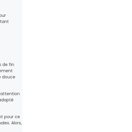
pour
stant
s de fin
êtement
re douce
’attention
 adapté
ant pour ce
ales. Alors,