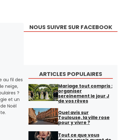
NOUS SUIVRE SUR FACEBOOK
ARTICLES POPULAIRES
 au fil des
Mariage tout compris :
de neige,
organiser
ulaires ?
sereinement le jour J
gie et un
de vos rêves
 de Noël
Quel avis sur
te.
Toulouse, la ville rose
pour y vivre ?
Tout ce que vous
devez savoir avant de