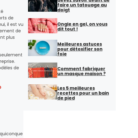
faire un tatouage au
doigt
té
rts de
Ongle en gel, on vous
i, il est vu
dit tout !
ppement de
nt plus
Meilleures astuces
pour détoxifier son
foie
n seulement
reprise.
odèles de
Comment fabriquer
un masque maison ?
?
Les 5 meilleures
recettes pour un bain
de pied
r quiconque