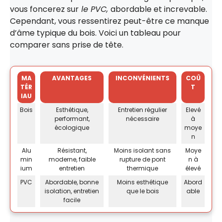
vous foncerez sur
le PVC,
abordable et increvable.
Cependant, vous ressentirez peut-être ce manque
d’âme typique du bois. Voici un tableau pour
comparer sans prise de tête.
MA
AVANTAGES
INCONVÉNIENTS
COÛ
TÉR
T
IAU
Bois
Esthétique,
Entretien régulier
Elevé
performant,
nécessaire
à
écologique
moye
n
Alu
Résistant,
Moins isolant sans
Moye
min
moderne, faible
rupture de pont
n à
ium
entretien
thermique
élevé
PVC
Abordable, bonne
Moins esthétique
Abord
isolation, entretien
que le bois
able
facile