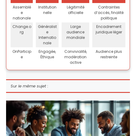
Assemblé
Institution
Légitimité
Contraintes
e
nelle
officielle
d’accès, finalité
nationale
politique
Change.o
Généralist
Large
Encadrement
rg
e
audience
juridique léger
Internatio
mondiale
nale
OnParticip
Engagée,
Convivialité,
Audience plus
e
Éthique
modération
restreinte
active
Sur le même sujet :