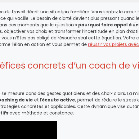
e du travail décrit une situation familière. Vous sentez le cœur 
e qui vacille. Le besoin de clarté devient plus pressant quand l
dans ces moments que la question «
pourquoi faire appel à u
s, objectiver vos choix et transformer l’incertitude en plan d’act
 vous n’êtes pas obligé de résoudre seul cette équation. Votre c
orme l’élan en action et vous permet de
réussir vos projets ave
fices concrets d’un coach de v
se mesure dans des gestes quotidiens et des choix clairs. La m
oaching de vie
et l’
écoute active
, permet de réduire le stress 
 stratégies concrètes et applicables. Cette dynamique vise auta
tifs
avec méthode et constance.