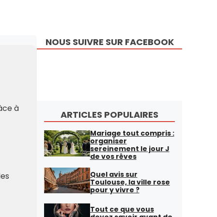
NOUS SUIVRE SUR FACEBOOK
râce à
ARTICLES POPULAIRES
Mariage tout compris :
organiser
sereinement le jour J
de vos rêves
Quel avis sur
les
Toulouse, la ville rose
pour y vivre ?
Tout ce que vous
devez savoir avant de