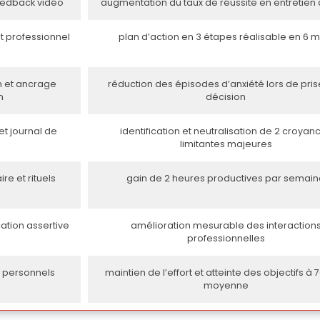
feedback vidéo
augmentation du taux de réussite en entretien
et professionnel
plan d’action en 3 étapes réalisable en 6 m
n et ancrage
réduction des épisodes d’anxiété lors de pri
n
décision
t journal de
identification et neutralisation de 2 croyan
limitantes majeures
e et rituels
gain de 2 heures productives par semai
ation assertive
amélioration mesurable des interaction
professionnelles
I personnels
maintien de l’effort et atteinte des objectifs à
moyenne