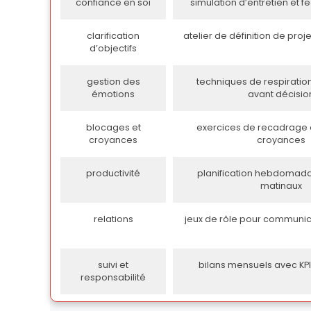
confiance en soi
simulation d’entretien et 
clarification
atelier de définition de proj
d’objectifs
gestion des
techniques de respiratio
émotions
avant décisio
blocages et
exercices de recadrage e
croyances
croyances
productivité
planification hebdomadair
matinaux
relations
jeux de rôle pour communic
suivi et
bilans mensuels avec KP
responsabilité