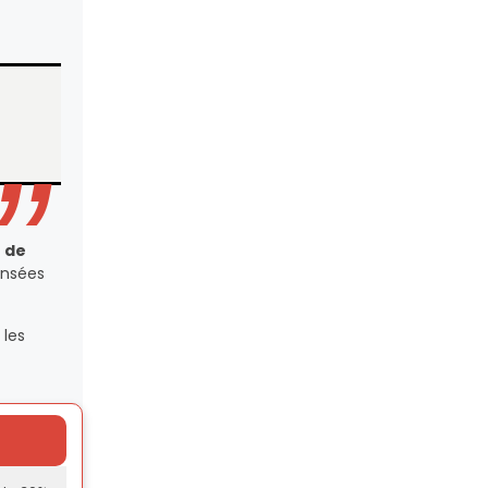
 de
ensées
 les