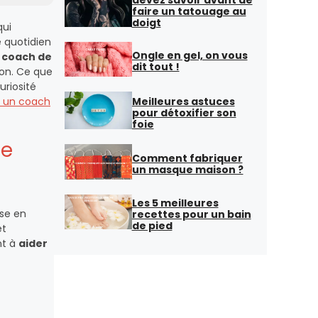
faire un tatouage au
doigt
qui
e quotidien
Ongle en gel, on vous
n coach de
dit tout !
ion. Ce que
uriosité
Meilleures astuces
c un coach
pour détoxifier son
foie
ie
Comment fabriquer
un masque maison ?
Les 5 meilleures
ise en
recettes pour un bain
de pied
et
nt à
aider