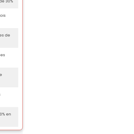
 de 30%
ois
ses de
ces
ne
s
 70% en