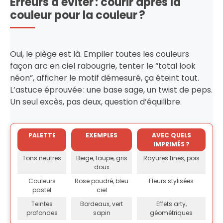
Erreurs à éviter : courir après la
couleur pour la couleur ?
Oui, le piège est là. Empiler toutes les couleurs
façon arc en ciel rabougrie, tenter le “total look
néon”, afficher le motif démesuré, ça éteint tout.
L’astuce éprouvée : une base sage, un twist de peps.
Un seul excès, pas deux, question d’équilibre.
PALETTE
EXEMPLES
AVEC QUELS
IMPRIMÉS ?
Tons neutres
Beige, taupe, gris
Rayures fines, pois
doux
Couleurs
Rose poudré, bleu
Fleurs stylisées
pastel
ciel
Teintes
Bordeaux, vert
Effets arty,
profondes
sapin
géométriques