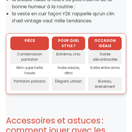
bonne humeur à la routine ;
la veste en cuir façon Y2K rappelle qu’un clin
d’œil vintage vaut mille tendances.
PIÈCE
POUR QUEL
OCCASION
STYLE ?
IDÉALE
Combinaison
Bohème, chic
Soirée
pantalon
décontractée
Mini-jupe taille
Indie sleaze,
Sortie entre amis
haute
rétro
Pantalon palazzo
Élégant, urbain
Bureau,
événement
Accessoires et astuces :
comment jouer avec les