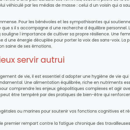
lui véhiculé par les médias de masse : celui d un voisin qui a sa
mmense. Pour les bénévoles et les sympathisantes qui soutienn
 que s il s accompagne d une recherche d équilibre personnel. 
g souligne l importance de cultiver sa propre résilience. Une fe
se d une énergie décuplée pour porter la voix des sans-voix. La p
on saine de ses émotions.
eux servir autrui
ent de vie, il est essentiel d adopter une hygiène de vie qui 
 fondamental. Une alimentation équilibrée, riche en nutriments ess
pour comprendre les enjeux géopolitiques complexes et agir av
le peut être tempéré par des pratiques de bien-être qui renforcen
tales ou marines pour soutenir vos fonctions cognitives et ré
 le premier rempart contre la fatigue chronique des travailleuse