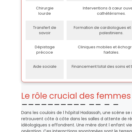
Chirurgie
Interventions à cœur ouve
lourde
cathétérismes.
Transfert de
Formation de cardiologues et i
savoir
palestiniens.
Dépistage
Cliniques mobiles et échog
précoce
fœtales.
Aide sociale
Financement total des soins et 
Le rôle crucial des femmes
Dans les couloirs de l hôpital Hadassah, une scène se
retrouvent côte à côte dans les salles d attente de 
idéologiques s effondrent. Une mère dont l enfant vien
opération. Ces interactions spontanées sont le terreau