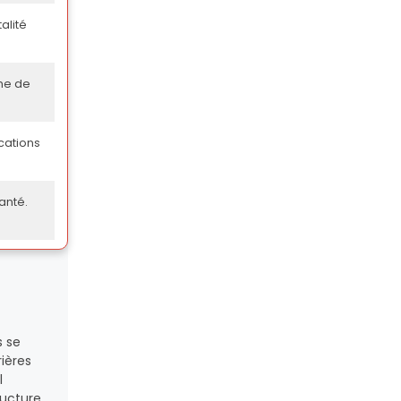
alité
me de
cations
anté.
s se
ières
l
ructure