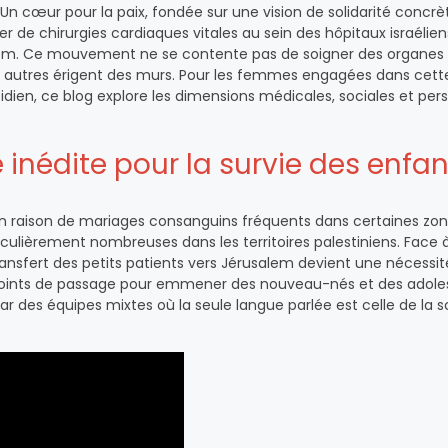
 Un cœur pour la paix, fondée sur une vision de solidarité concrè
r de chirurgies cardiaques vitales au sein des hôpitaux israélien
. Ce mouvement ne se contente pas de soigner des organes dé
où d autres érigent des murs. Pour les femmes engagées dans cet
dien, ce blog explore les dimensions médicales, sociales et per
 inédite pour la survie des enfan
 En raison de mariages consanguins fréquents dans certaines zone
culièrement nombreuses dans les territoires palestiniens. Face 
 transfert des petits patients vers Jérusalem devient une nécessit
points de passage pour emmener des nouveau-nés et des adole
par des équipes mixtes où la seule langue parlée est celle de la 