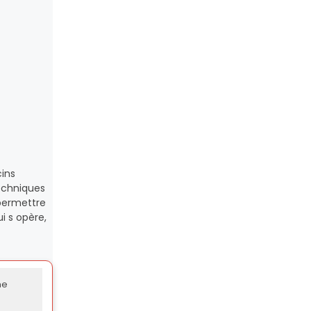
cins
techniques
 permettre
i s opère,
me