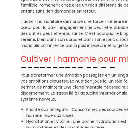
familiale, ramènent chez elles un récit différent de ce
enfant sans rien demander en retour.
L action humanitaire demande une force intérieure i
cœur pour la paix, l engagement ne peut être durable
des autres peut être épuisante. C est pourquoi le blo
sereine, bien dans son corps et dans son esprit, dispo
mondiale commence par la paix intérieure et la gesti
Cultiver l harmonie pour mi
Pour transformer une émotion passagère en un engagem
vos ambitions altruistes. La nutrition joue ici un rôle
permet de maintenir une clarté mentale nécessaire 
discernement. Le stress lié à l actualité internationa
système nerveux.
Priorité aux oméga-3 : Consommez des sources végé
humeur face aux crises.
Hydratation et vitalité : Une bonne hydratation est
humanitaires et des donatrices actives.