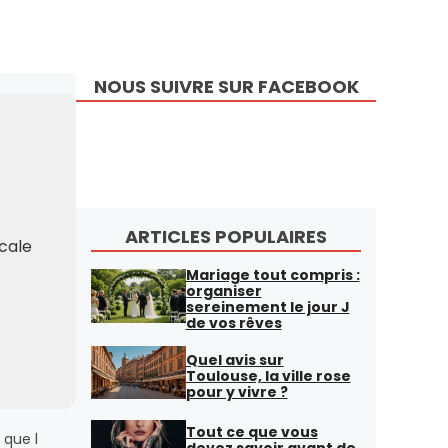
NOUS SUIVRE SUR FACEBOOK
ARTICLES POPULAIRES
icale
Mariage tout compris :
organiser
sereinement le jour J
de vos rêves
Quel avis sur
Toulouse, la ville rose
pour y vivre ?
Tout ce que vous
 que l
devez savoir avant de