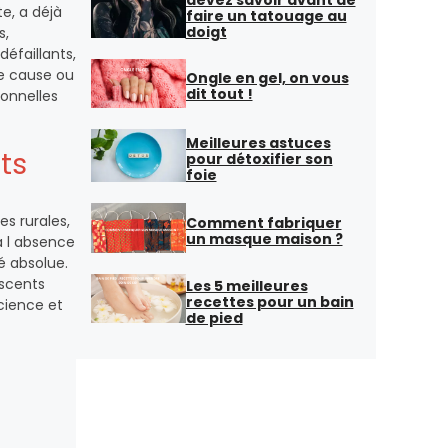
te, a déjà
faire un tatouage au
doigt
s,
faillants,
te cause ou
Ongle en gel, on vous
dit tout !
sonnelles
Meilleures astuces
ts
pour détoxifier son
foie
s rurales,
Comment fabriquer
un masque maison ?
à l absence
é absolue.
scents
Les 5 meilleures
recettes pour un bain
science et
de pied