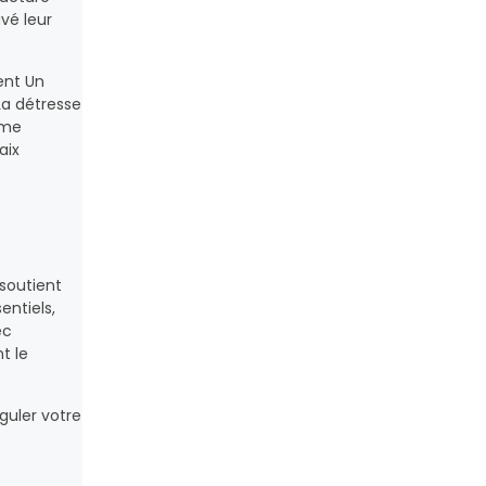
uvé leur
ent Un
La détresse
mme
aix
soutient
entiels,
ec
t le
guler votre
s