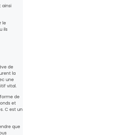
 ainsi
 le
 ils
rêve de
urent la
vec une
f vital.
teforme de
fonds et
es. C est un
rendre que
ous