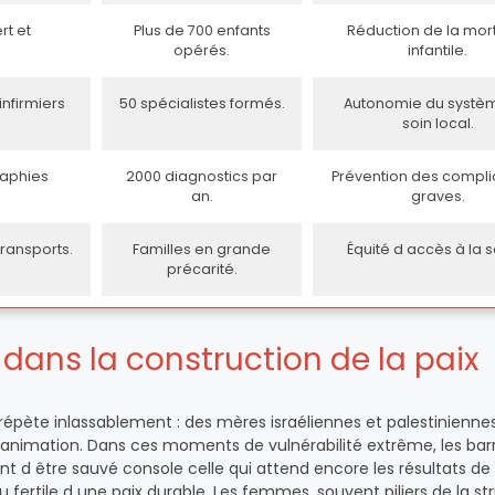
rt et
Plus de 700 enfants
Réduction de la mort
opérés.
infantile.
nfirmiers
50 spécialistes formés.
Autonomie du systè
soin local.
raphies
2000 diagnostics par
Prévention des compli
an.
graves.
transports.
Familles en grande
Équité d accès à la s
précarité.
 dans la construction de la paix
 répète inlassablement : des mères israéliennes et palestinienne
réanimation. Dans ces moments de vulnérabilité extrême, les barr
t d être sauvé console celle qui attend encore les résultats de 
 fertile d une paix durable. Les femmes, souvent piliers de la st