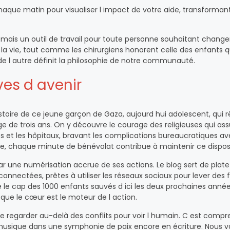
haque matin pour visualiser l impact de votre aide, transformant
e, mais un outil de travail pour toute personne souhaitant changer
a vie, tout comme les chirurgiens honorent celle des enfants qu
 de l autre définit la philosophie de notre communauté.
es d avenir
 histoire de ce jeune garçon de Gaza, aujourd hui adolescent, qui 
 de trois ans. On y découvre le courage des religieuses qui ass
les et les hôpitaux, bravant les complications bureaucratiques a
e, chaque minute de bénévolat contribue à maintenir ce dispositi
par une numérisation accrue de ses actions. Le blog sert de pla
nnectées, prêtes à utiliser les réseaux sociaux pour lever des 
ndre le cap des 1000 enfants sauvés d ici les deux prochaines anné
rsque le cœur est le moteur de l action.
 de regarder au-delà des conflits pour voir l humain. C est comp
sique dans une symphonie de paix encore en écriture. Nous v