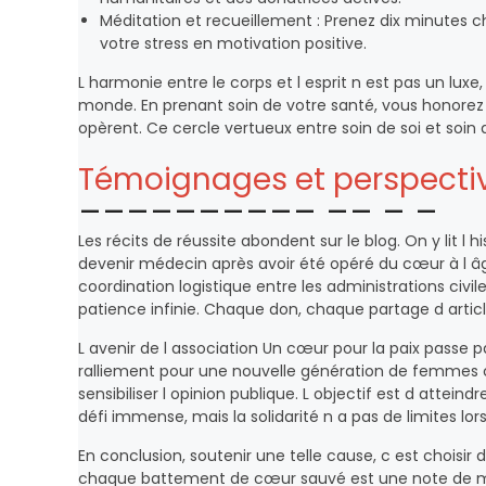
Méditation et recueillement : Prenez dix minutes c
votre stress en motivation positive.
L harmonie entre le corps et l esprit n est pas un lux
monde. En prenant soin de votre santé, vous honorez l
opèrent. Ce cercle vertueux entre soin de soi et soin
Témoignages et perspectiv
Les récits de réussite abondent sur le blog. On y lit l
devenir médecin après avoir été opéré du cœur à l âge
coordination logistique entre les administrations civi
patience infinie. Chaque don, chaque partage d articl
L avenir de l association Un cœur pour la paix passe 
ralliement pour une nouvelle génération de femmes co
sensibiliser l opinion publique. L objectif est d attei
défi immense, mais la solidarité n a pas de limites lo
En conclusion, soutenir une telle cause, c est choisir
chaque battement de cœur sauvé est une note de mu