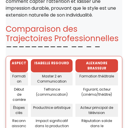
comment capter l’attention et laisser une
impression durable, prouvant que le style est une
extension naturelle de son individualité.
Comparaison des
Trajectoires Professionnelles
ASPECT
ISABELLE REGOURD
ALEXANDRE
BRASSEUR
Formati
Master 2 en
Formation théâtrale
on
Communication
Début
Telfrance
Figurant, acteur
de
(communication)
(cinéma/théâtre)
carrière
Étapes
Productrice artistique
Acteur principal de
clés
télévision
Reconn
Impact significatif
Réputation solide
aissanc
dans la production
dans le