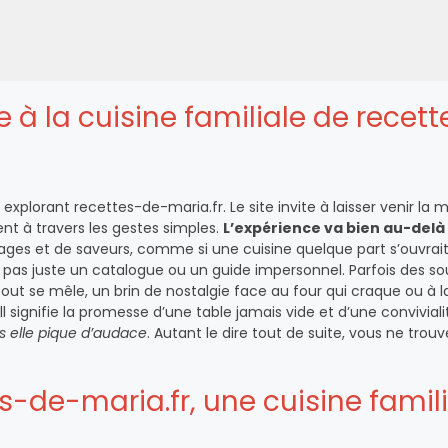
e à la cuisine familiale de recett
plorant recettes-de-maria.fr. Le site invite à laisser venir la
nt à travers les gestes simples.
L’expérience va bien au-delà
ges et de saveurs, comme si une cuisine quelque part s’ouvrai
st pas juste un catalogue ou un guide impersonnel. Parfois des so
 tout se mêle, un brin de nostalgie face au four qui craque ou à 
l signifie la promesse d’une table jamais vide et d’une conviviali
ois elle pique d’audace
. Autant le dire tout de suite, vous ne trou
s-de-maria.fr, une cuisine famil