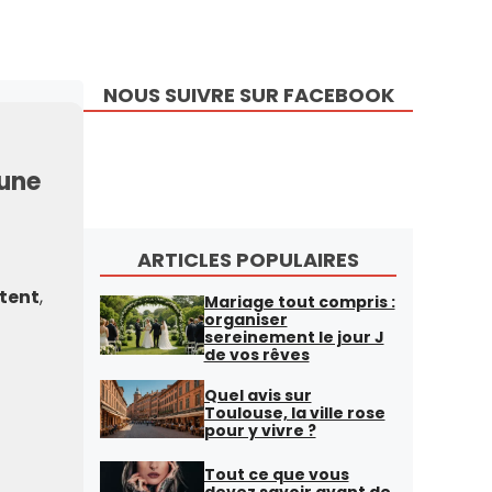
NOUS SUIVRE SUR FACEBOOK
’une
ARTICLES POPULAIRES
ntent
,
Mariage tout compris :
organiser
sereinement le jour J
de vos rêves
Quel avis sur
Toulouse, la ville rose
pour y vivre ?
Tout ce que vous
devez savoir avant de