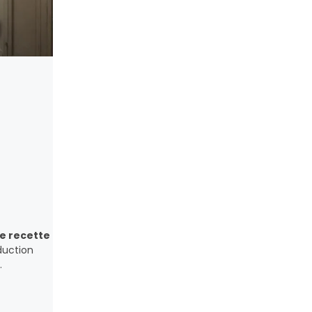
e recette
oduction
.