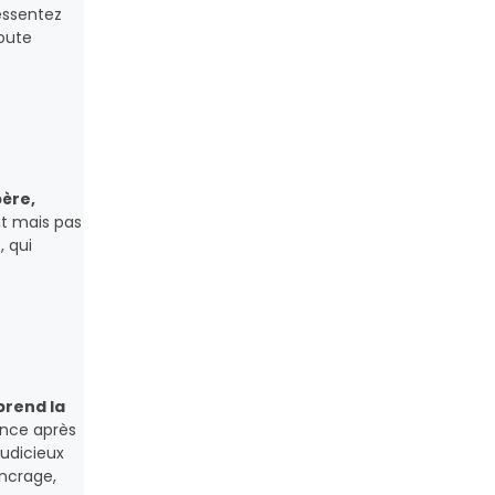
essentez
toute
ère,
nt mais pas
, qui
prend la
ance après
judicieux
ancrage,