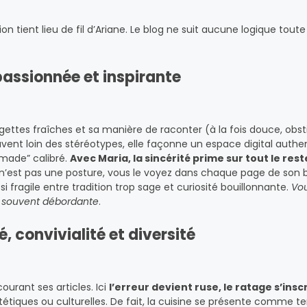
ion tient lieu de fil d’Ariane. Le blog ne suit aucune logique tout
passionnée et inspirante
ettes fraîches et sa manière de raconter (à la fois douce, obst
uvent loin des stéréotypes, elle façonne un espace digital authe
made” calibré.
Avec Maria, la sincérité prime sur tout le rest
Ce n’est pas une posture, vous le voyez dans chaque page de son b
i fragile entre tradition trop sage et curiosité bouillonnante.
Vo
e, souvent débordante
.
é, convivialité et diversité
urant ses articles. Ici
l’erreur devient ruse, le ratage s’inscr
tétiques ou culturelles. De fait, la cuisine se présente comme te