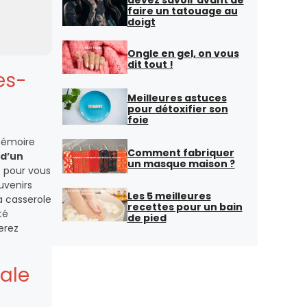
faire un tatouage au
doigt
Ongle en gel, on vous
dit tout !
es-
Meilleures astuces
pour détoxifier son
foie
 mémoire
Comment fabriquer
 d’un
un masque maison ?
t pour vous
uvenirs
Les 5 meilleures
la casserole
recettes pour un bain
té
de pied
verez
iale