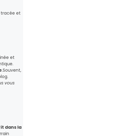
e tracée et
inée et
ntique.
e
.Souvent,
log.
us vous
it dans la
rrain