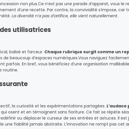
ncession non plus.Ce n’est pas une parade d’apparat, vous le r
ement d’une recette. Par contre, la convivialité s’impose, car 
néité.
La diversité n’a pas d’artifice, elle vient naturellement
.
des utilisatrices
al, balisé et farceur.
Chaque rubrique surgit comme un rep
ours de beaucoup d’espaces numériques.Vous naviguez facileme
nent parfois. En bref, vous bénéficiez d’une organisation malléable
e routine.
rassurante
ectif, la curiosité et les expérimentations partagées.
L’audace 
x qui osent et en témoignent sans fioriture. Ce fait se répète sé
redéfinir ou déplacer le curseur de ses entrées et astuces. Il est 
e une fiabilité jamais abstraite. L’innovation ne rompt pas cet 