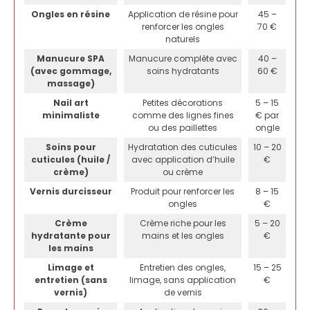
Ongles en résine
Application de résine pour
45 –
renforcer les ongles
70 €
naturels
Manucure SPA
Manucure complète avec
40 –
(avec gommage,
soins hydratants
60 €
massage)
Nail art
Petites décorations
5 – 15
minimaliste
comme des lignes fines
€ par
ou des paillettes
ongle
Soins pour
Hydratation des cuticules
10 – 20
cuticules (huile /
avec application d’huile
€
crème)
ou crème
Vernis durcisseur
Produit pour renforcer les
8 – 15
ongles
€
Crème
Crème riche pour les
5 – 20
hydratante pour
mains et les ongles
€
les mains
Limage et
Entretien des ongles,
15 – 25
entretien (sans
limage, sans application
€
vernis)
de vernis