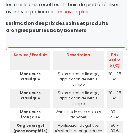
les meilleures recettes de bain de pied à réaliser
avant vos pédicures :
en savoir plus
.
Estimation des prix des soins et produits
d’ongles pour les baby boomers
Service / Produit
Description
Prix
estim
é (€)
Manucure
Soins de base, limage,
20 – 35
classique
application de vernis
€
simple
Manucure
Soins de base, limage,
20 – 35
classique
application de vernis
€
simple
Manucure
Vernis nude avec pointes
30 –
française
blanches
45 €
Ongles en gel
Application de gel, très
50 –
(pose complète)
résistants et longue durée
80 €