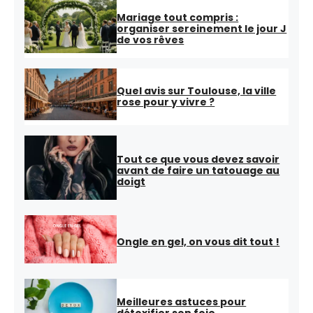
Mariage tout compris :
organiser sereinement le jour J
de vos rêves
Quel avis sur Toulouse, la ville
rose pour y vivre ?
Tout ce que vous devez savoir
avant de faire un tatouage au
doigt
Ongle en gel, on vous dit tout !
Meilleures astuces pour
détoxifier son foie