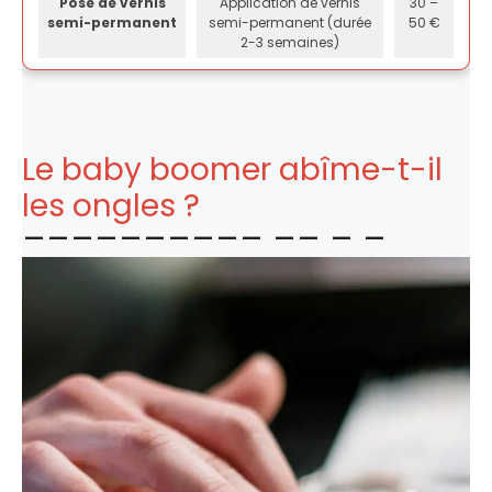
Pose de vernis
Application de vernis
30 –
semi-permanent
semi-permanent (durée
50 €
2-3 semaines)
Le baby boomer abîme-t-il
les ongles ?