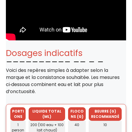
Dosages indicatifs
Voici des repères simples à adapter selon la
marque et la consistance souhaitée. Les mesures
ci‑dessous combinent eau et lait pour plus
d’onctuosité.
PORTI
LIQUIDE TOTAL
FLOCO
BEURRE (G)
ONS
(ML)
NS (G)
RECOMMANDÉ
1
200 (100 eau + 100
40
10
person
lait chaud)